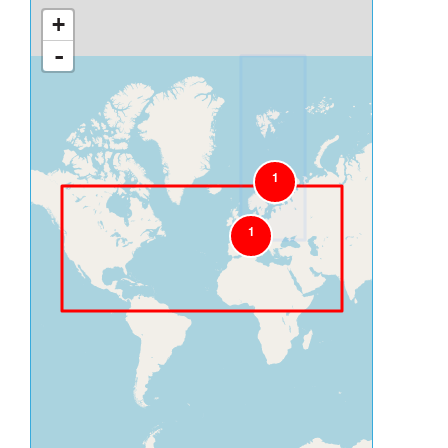
+
-
1
1