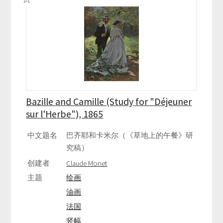
Bazille and Camille (Study for "Déjeuner
sur l'Herbe"), 1865
中文题名
巴齐耶和卡米尔（《草地上的午餐》研
究稿）
创建者
Claude Monet
主题
绘画
油画
法国
竖幅