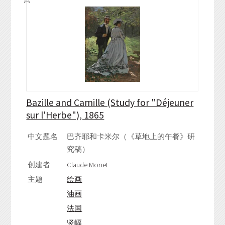
Bazille and Camille (Study for "Déjeuner
sur l'Herbe"), 1865
中文题名
巴齐耶和卡米尔（《草地上的午餐》研
究稿）
创建者
Claude Monet
主题
绘画
油画
法国
竖幅