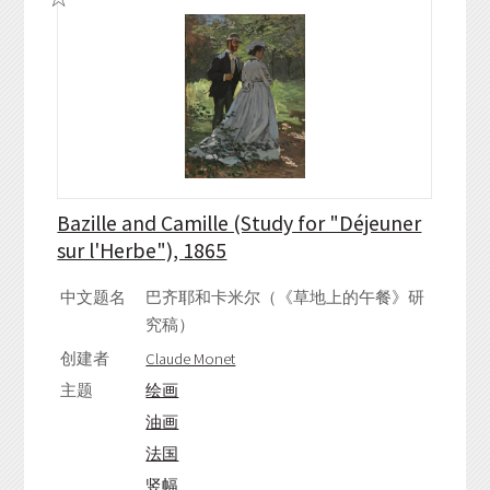
Bazille and Camille (Study for "Déjeuner
sur l'Herbe"), 1865
中文题名
巴齐耶和卡米尔（《草地上的午餐》研
究稿）
创建者
Claude Monet
主题
绘画
油画
法国
竖幅