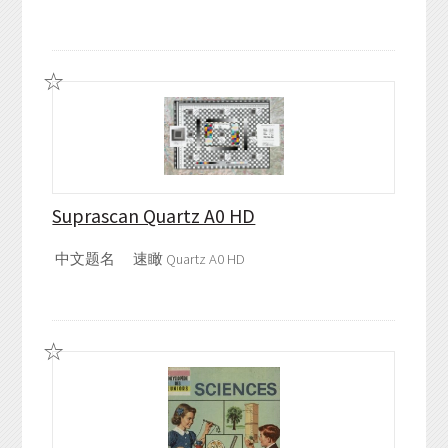
Suprascan Quartz A0 HD
中文题名
速瞰 Quartz A0 HD