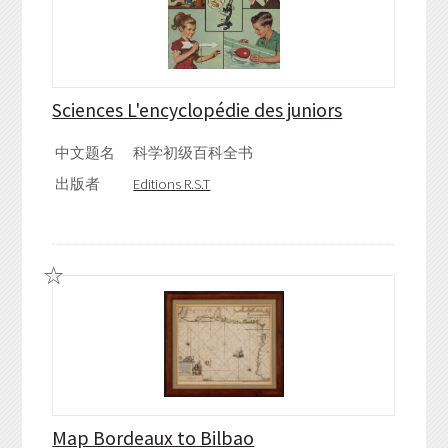
Sciences L'encyclopédie des juniors
中文题名
科学初级百科全书
出版者
Editions R.S.T
Map Bordeaux to Bilbao