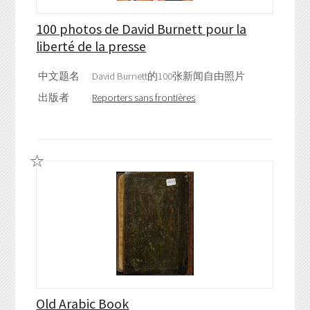
100 photos de David Burnett pour la
liberté de la presse
中文题名
David Burnett的100张新闻自由照片
出版者
Reporters sans frontières
Old Arabic Book