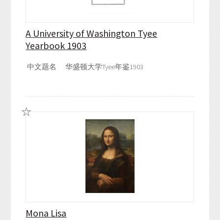
A University of Washington Tyee
Yearbook 1903
中文题名
华盛顿大学Tyee年鉴1903
Mona Lisa