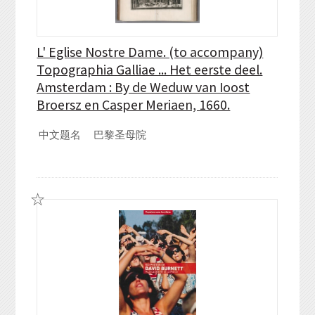
L' Eglise Nostre Dame. (to accompany)
Topographia Galliae ... Het eerste deel.
Amsterdam : By de Weduw van Ioost
Broersz en Casper Meriaen, 1660.
中文题名
巴黎圣母院