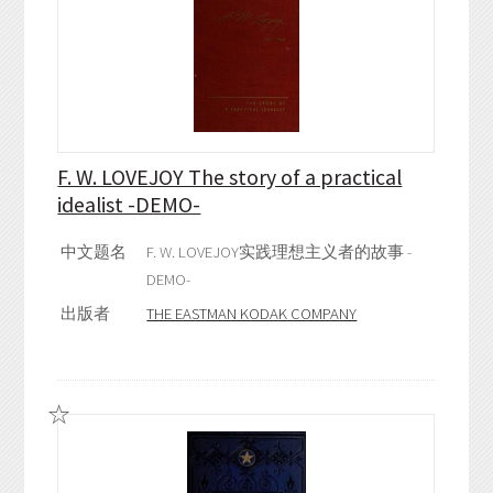
F. W. LOVEJOY The story of a practical
idealist -DEMO-
中文题名
F. W. LOVEJOY实践理想主义者的故事 -
DEMO-
出版者
THE EASTMAN KODAK COMPANY