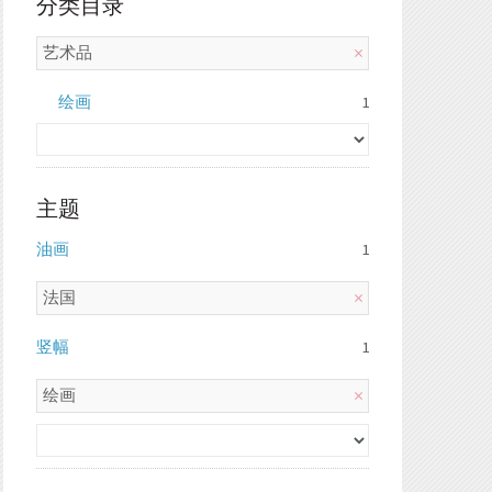
分类目录
艺术品
绘画
1
主题
油画
1
法国
竖幅
1
绘画