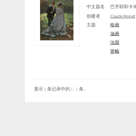
中文题名
巴齐耶和卡
创建者
Claude Monet
主题
绘画
油画
法国
竖幅
显示 1 条记录中的 1 - 1 条。