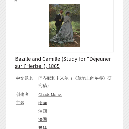
Bazille and Camille (Study for "Déjeuner
sur l'Herbe"), 1865
中文题名
巴齐耶和卡米尔（《草地上的午餐》研
究稿）
创建者
Claude Monet
主题
绘画
油画
法国
竖幅